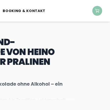
BOOKING & KONTAKT
ND-
 VON HEINO
R PRALINEN
kolade ohne Alkohol – ein
ten für Tradition, Leidenschaft
nte. Jetzt bringt Deutschlands