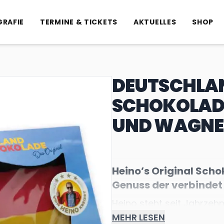
GRAFIE
TERMINE & TICKETS
AKTUELLES
SHOP
DEUTSCHLA
SCHOKOLADE
UND WAGNE
Heino’s Original Scho
Genuss der verbindet
Heino steht seit Jahrzehn
MEHR LESEN
und unvergessliche Mome