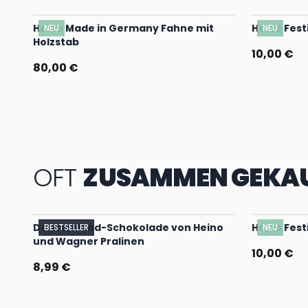
Heino Made in Germany Fahne mit
Heino Fest
NEU
NEU
Holzstab
10,00 €
80,00 €
OFT
ZUSAMMEN GEKA
Deutschland-Schokolade von Heino
Heino Fest
BESTSELLER
NEU
und Wagner Pralinen
10,00 €
8,99 €