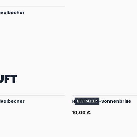
ivalbecher
UFT
ivalbecher
Heino's Fan-Sonnenbrille
BESTSELLER
10,00 €