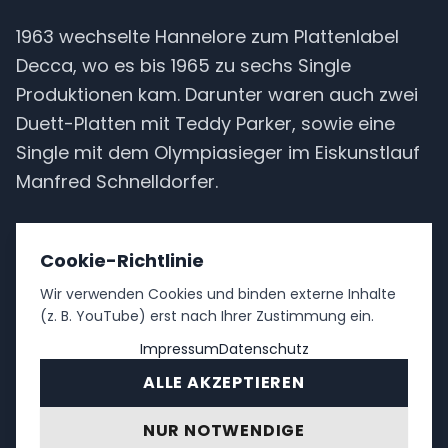
1963 wechselte Hannelore zum Plattenlabel
Decca, wo es bis 1965 zu sechs Single
Produktionen kam. Darunter waren auch zwei
Duett-Platten mit Teddy Parker, sowie eine
Single mit dem Olympiasieger im Eiskunstlauf
Manfred Schnelldorfer.
1968 erschien bei “Metronome” die
Cookie-Richtlinie
Langspielplatte “Ein Busserl aus Wien” und
1984 veröffentlichte “EMI” zwei Lieder mit
Wir verwenden Cookies und binden externe Inhalte
(z. B. YouTube) erst nach Ihrer Zustimmung ein.
Hannelore und mir.
Impressum
Datenschutz
Mit dem bekannten Filmregisseur Franz Antel
ALLE AKZEPTIEREN
drehte Hannelore einige Heimatfilme. So wirkte
NUR NOTWENDIGE
Hannelore in ihrem ersten Film "Ich heirate